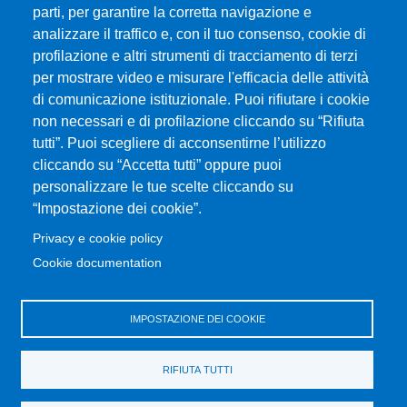
Università degli Studi di Messina
parti, per garantire la corretta navigazione e
Piazza Pugliatti, 1 - 98122 Messina
analizzare il traffico e, con il tuo consenso, cookie di
Cod. Fiscale 80004070837
profilazione e altri strumenti di tracciamento di terzi
P.IVA 00724160833
per mostrare video e misurare l'efficacia delle attività
Centralino: 090 676 1
di comunicazione istituzionale. Puoi rifiutare i cookie
non necessari e di profilazione cliccando su “Rifiuta
MENÙ SOCIAL
tutti”. Puoi scegliere di acconsentirne l’utilizzo
cliccando su “Accetta tutti” oppure puoi
personalizzare le tue scelte cliccando su
MENÙ FOOTER 1
Accessibilità
“Impostazione dei cookie”.
Mappa del sito
Privacy e cookie policy
Privacy e cookie policy
Cookie documentation
Rivedi le tue scelte sui cookie
IMPOSTAZIONE DEI COOKIE
MENÙ FOOTER 2
Portale di Ateneo
Amministrazione trasparente
RIFIUTA TUTTI
Servizi per disabilità e DSA
Vecchio Portale Dottorato